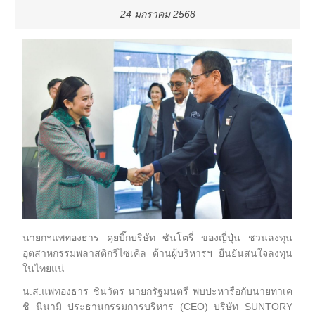
24 มกราคม 2568
นายกฯแพทองธาร คุยบิ๊กบริษัท ซันโตรี่ ของญี่ปุ่น ชวนลงทุน
อุตสาหกรรมพลาสติกรีไซเคิล ด้านผู้บริหารฯ ยืนยันสนใจลงทุน
ในไทยแน่
น.ส.แพทองธาร ชินวัตร นายกรัฐมนตรี พบปะหารือกับนายทาเค
ชิ นีนามิ ประธานกรรมการบริหาร (CEO) บริษัท SUNTORY