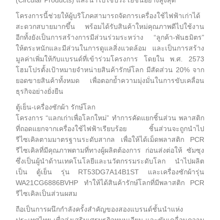
(Circular Products) และนำไปใช้ประโยชน์อย่างสูงสุด
โครงการนี้ช่วยให้ผู้บริโภคสามารถจัดการเครื่องใช้ไฟฟ้าเก่าได้
สะดวกสบายมากขึ้น พร้อมได้รับสินค้าใหม่คุณภาพดีไปใช้งาน
อีกทั้งยังเป็นการสร้างการมีส่วนร่วมระหว่าง “ลูกค้า-พันธมิตร”
ให้ตระหนักและมีส่วนในการดูแลสิ่งแวดล้อม และเป็นการสร้าง
มูลค่าเพิ่มให้กับแบรนด์ที่เข้าร่วมโครงการ โดยใน พ.ศ. 2573
โฮมโปรตั้งเป้าหมายจำหน่ายสินค้ารักษ์โลก มีสัดส่วน 20% จาก
ยอดขายสินค้าทั้งหมด เพื่อตอกย้ำความมุ่งมั่นในการขับเคลื่อน
ธุรกิจอย่างยั่งยืน
ตู้เย็น-เครื่องซักผ้า รักษ์โลก
โครงการ “แลกเก่าเพื่อโลกใหม่” ทำการคัดแยกชิ้นส่วน พลาสติก
ที่ถอดแยกจากเครื่องใช้ไฟฟ้าเรียบร้อย ชิ้นส่วนจะถูกนำไป
รีไซเคิลตามมาตรฐานระดับสากล เพื่อให้ได้เม็ดพลาสติก PCR
รีไซเคิลที่มีคุณภาพตามที่ทางผู้ผลิตต้องการ ก่อนส่งต่อให้ ซัมซุง
ซึ่งเป็นผู้นำด้านเทคโนโลยีและนวัตกรรมระดับโลก นำไปผลิต
เป็น ตู้เย็น รุ่น RT53DG7A14B1ST และเครื่องซักผ้ารุ่น
WA21CG6886BVHP ทำให้ได้สินค้ารักษ์โลกที่มีพลาสติก PCR
รีไซเคิลเป็นส่วนผสม
ถือเป็นการผนึกกำลังครั้งสำคัญของสองแบรนด์ชั้นนำแห่ง