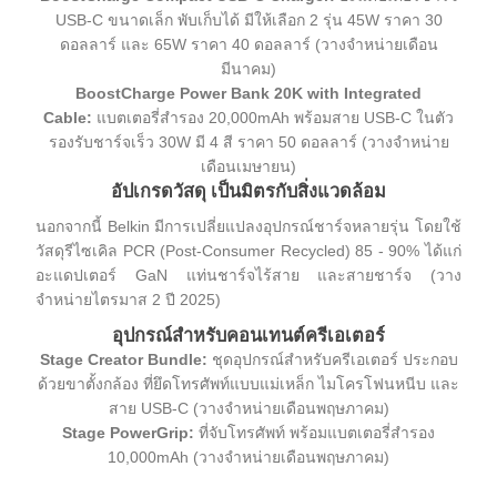
USB-C ขนาดเล็ก พับเก็บได้ มีให้เลือก 2 รุ่น 45W ราคา 30
ดอลลาร์ และ 65W ราคา 40 ดอลลาร์ (วางจำหน่ายเดือน
มีนาคม)
BoostCharge Power Bank 20K with Integrated
Cable:
แบตเตอรี่สำรอง 20,000mAh พร้อมสาย USB-C ในตัว
รองรับชาร์จเร็ว 30W มี 4 สี ราคา 50 ดอลลาร์ (วางจำหน่าย
เดือนเมษายน)
อัปเกรดวัสดุ
เป็นมิตรกับสิ่งแวดล้อม
นอกจากนี้ Belkin มีการเปลี่ยแปลงอุปกรณ์ชาร์จหลายรุ่น โดยใช้
วัสดุรีไซเคิล PCR (Post-Consumer Recycled) 85 - 90% ได้แก่
อะแดปเตอร์ GaN แท่นชาร์จไร้สาย และสายชาร์จ (วาง
จำหน่ายไตรมาส 2 ปี 2025)
อุปกรณ์สำหรับคอนเทนต์ครีเอเตอร์
Stage Creator Bundle:
ชุดอุปกรณ์สำหรับครีเอเตอร์ ประกอบ
ด้วยขาตั้งกล้อง ที่ยึดโทรศัพท์แบบแม่เหล็ก ไมโครโฟนหนีบ และ
สาย USB-C (วางจำหน่ายเดือนพฤษภาคม)
Stage PowerGrip:
ที่จับโทรศัพท์ พร้อมแบตเตอรี่สำรอง
10,000mAh (วางจำหน่ายเดือนพฤษภาคม)